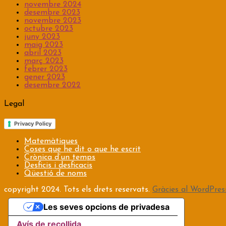
novembre 2024
desembre 2023
novembre 2023
octubre 2023
juny 2023
maig 2023
abril 2023
març 2023
febrer 2023
gener 2023
desembre 2022
Legal
Privacy Policy
Matemàtiques
Coses que he dit o que he escrit
Crònica d’un temps
Desficis i desficacis
Qüestió de noms
copyright 2024. Tots els drets reservats.
Gràcies al WordPre
Les seves opcions de privadesa
Avís de recollida