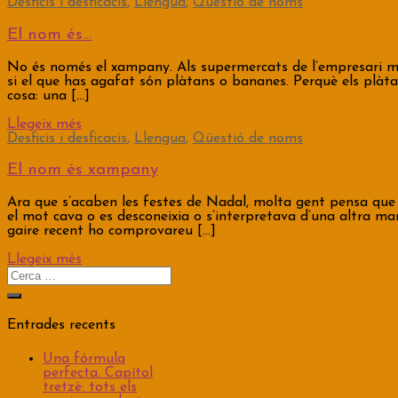
Desficis i desficacis
,
Llengua
,
Qüestió de noms
El nom és…
No és només el xampany. Als supermercats de l’empresari més
si el que has agafat són plàtans o bananes. Perquè els plà
cosa: una […]
Llegeix més
Desficis i desficacis
,
Llengua
,
Qüestió de noms
El nom és xampany
Ara que s’acaben les festes de Nadal, molta gent pensa que 
el mot cava o es desconeixia o s’interpretava d’una altra ma
gaire recent ho comprovareu […]
Llegeix més
Cerca:
Entrades recents
Una fórmula
perfecta. Capítol
tretzè: tots els