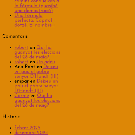
camins condueixen a
la fórmula (quasibé
una demostració)
Una fórmula
perfecta. Capítol
dotzè: El nombre i
Comentaris
robert
en
Qui ha
guanyat les eleccions
del 28 de maig?
robert
en
Un adéu
Ana Pont
en
Deixeu
en pau el pobre
senyor D’Hondt (III)
empar
en
Deixeu en
pau el pobre senyor
D’Hondt (III)
Carme
en
Qui ha
guanyat les eleccions
del 28 de maig?
Històric
febrer 2025
desembre 2024