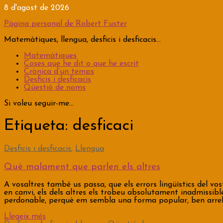
Vés
8 d'agost de 2026
al
contingut
Pàgina personal de Robert Fuster
Matemàtiques, llengua, desficis i desficacis…
Matemàtiques
Coses que he dit o que he escrit
Crònica d’un temps
Desficis i desficacis
Qüestió de noms
Si voleu seguir-me...
Etiqueta:
desficaci
Desficis i desficacis
,
Llengua
Què malament que parlen els altres
A vosaltres també us passa, que els errors lingüístics del v
en canvi, els dels altres els trobeu absolutament inadmissibl
perdonable, perquè em sembla una forma popular, ben arrel
Llegeix més